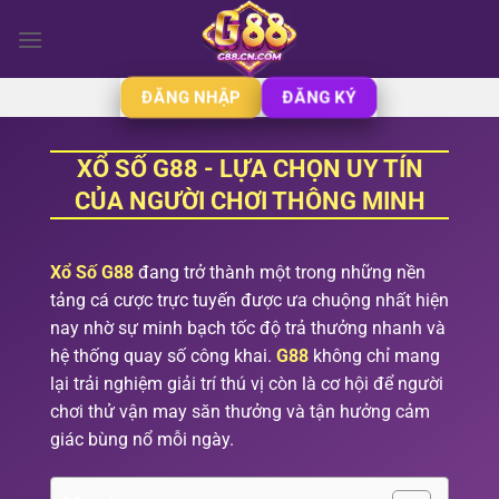
Bỏ
qua
nội
dung
ĐĂNG NHẬP
ĐĂNG KÝ
XỔ SỐ G88 - LỰA CHỌN UY TÍN
CỦA NGƯỜI CHƠI THÔNG MINH
Xổ Số G88
đang trở thành một trong những nền
tảng cá cược trực tuyến được ưa chuộng nhất hiện
nay nhờ sự minh bạch tốc độ trả thưởng nhanh và
hệ thống quay số công khai.
G88
không chỉ mang
lại trải nghiệm giải trí thú vị còn là cơ hội để người
chơi thử vận may săn thưởng và tận hưởng cảm
giác bùng nổ mỗi ngày.