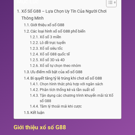
Mục Lục
Xổ Số G88 – Lựa Chọn Uy Tín Của Người Chơi
Thông Minh
Giới thiệu xổ số G88
Các loại hình xổ số G88 phổ biến
Xổ số 3 miền
Lô đề trực tuyến
Xổ số siêu tốc
Xổ số G88 quốc tế
Xổ số 3D và 4D
Xổ số tự chọn theo nhóm
Ưu điểm nổi bật của xổ số G88
Bí quyết tăng tỷ lệ trúng khi chơi xổ số G88
Chọn hình thức phù hợp với ngân sách
Phân tích thống kê và tần suất số
Tận dụng các chương trình khuyến mãi từ Xổ
số G88
Tâm lý thoải mái khi cược
Kết luận
Giới thiệu xổ số G88