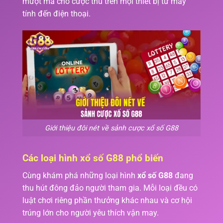
mượt mà cho cược thủ trên mọi thiết bị từ máy
tính đến điện thoại.
Giới thiệu đôi nét về sảnh cược xổ số G88
Các loại hình xổ số G88 phổ biến
Cùng khám phá những loại hình
xổ số G88
đang
thu hút đông đảo người tham gia. Mỗi loại đều có
luật chơi riêng phần thưởng khác nhau và cơ hội
trúng lớn cho người yêu thích vận may.