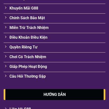
Khuyến Mãi G88
Chính Sách Bảo Mật
Miễn Trừ Trách Nhiệm
Điều Khoản Điều Kiện
Quyền Riêng Tư
Chơi Có Trách Nhiệm
Giấp Phép Hoạt Động
Câu Hỏi Thường Gặp
HƯỚNG DẪN