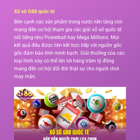
Xổ số G88 quốc tế
Bên cạnh các sản phẩm trong nước nền tảng còn
mang đến cơ hội tham gia các giải xổ số quốc tế
nổi tiếng như Powerball hay Mega Millions. Mọi
kết quả đều được liên kết trực tiếp với nguồn gốc
gốc đảm bảo tính minh bạch. Giải thưởng của các
loại hình này có thể lên tới hàng trăm tỷ đồng
mang đến cơ hội đổi đời thật sự cho người chơi
may mắn.