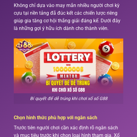
Không chỉ dựa vào may mắn nhiều người chơi kỳ
cựu tại nền tảng đã đúc kết các chiến lược riêng
giúp gia tăng cơ hội thắng giải đáng kể. Dưới đây
là những gợi ý hữu ích dành cho thành viên.
Bí quyết để dễ trúng khi chơi xổ số G88
Chọn hình thức phù hợp với ngân sách
Trước tiên người chơi cần xác định rõ ngân sách
và mục tiêu trước khi chọn loại hình tham gia. Xổ