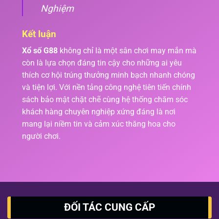
Nghiệm
Kết luận
Xổ số G88
không chỉ là một sân chơi may mắn mà
còn là lựa chọn đáng tin cậy cho những ai yêu
thích cơ hội trúng thưởng minh bạch nhanh chóng
và tiện lợi. Với nền tảng công nghệ tiên tiến chính
sách bảo mật chặt chẽ cùng hệ thống chăm sóc
khách hàng chuyên nghiệp xứng đáng là nơi
mang lại niềm tin và cảm xúc thăng hoa cho
người chơi.
ĐỐI TÁC CUNG CẤP