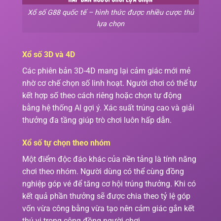
Xổ số G88 quốc tế – hình thức được nhiều cược thủ
lựa chọn
Xổ số 3D và 4D
Các phiên bản 3D-4D mang lại cảm giác mới mẻ
nhờ cơ chế chọn số linh hoạt. Người chơi có thể tự
kết hợp số theo cách riêng hoặc chọn tự động
bằng hệ thống AI gợi ý. Xác suất trúng cao và giải
thưởng đa tầng giúp trò chơi luôn hấp dẫn.
Xổ số tự chọn theo nhóm
Một điểm độc đáo khác của nền tảng là tính năng
chơi theo nhóm. Người dùng có thể cùng đồng
nghiệp góp vé để tăng cơ hội trúng thưởng. Khi có
kết quả phần thưởng sẽ được chia theo tỷ lệ góp
vốn vừa công bằng vừa tạo nên cảm giác gắn kết
thú vị trong cộng đồng người chơi.