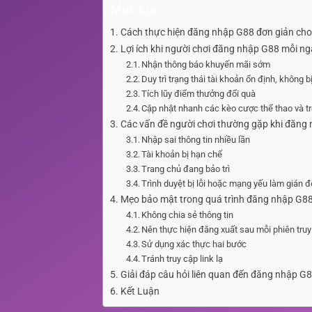
Mục Lục
Cách thực hiện đăng nhập G88 đơn giản cho
Lợi ích khi người chơi đăng nhập G88 mỗi n
Nhận thông báo khuyến mãi sớm
Duy trì trạng thái tài khoản ổn định, không 
Tích lũy điểm thưởng đổi quà
Cập nhật nhanh các kèo cược thể thao và tr
Các vấn đề người chơi thường gặp khi đăng
Nhập sai thông tin nhiều lần
Tài khoản bị hạn chế
Trang chủ đang bảo trì
Trình duyệt bị lỗi hoặc mạng yếu làm gián 
Mẹo bảo mật trong quá trình đăng nhập G8
Không chia sẻ thông tin
Nên thực hiện đăng xuất sau mỗi phiên tru
Sử dụng xác thực hai bước
Tránh truy cập link lạ
Giải đáp câu hỏi liên quan đến đăng nhập G
Kết Luận