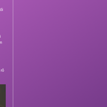
ối
i
ón
 rõ