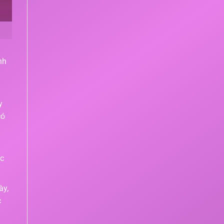
nh
y
có
ặc
ày,
c