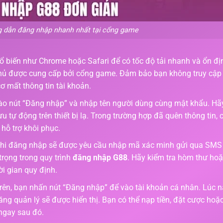
 dẫn đăng nhập nhanh nhất tại cổng game
ổ biến như Chrome hoặc Safari để có tốc độ tải nhanh và ổn đị
chủ được cung cấp bởi cổng game. Đảm bảo bạn không truy cập
ơ mất thông tin tài khoản.
 vào nút “Đăng nhập” và nhập tên người dùng cùng mật khẩu. Hã
 tự động trên thiết bị lạ. Trong trường hợp đã quên thông tin, 
hỗ trợ khôi phục.
ạ khi đăng nhập sẽ được yêu cầu nhập mã xác minh gửi qua SMS
rọng trong quy trình
đăng nhập G88
. Hãy kiểm tra hòm thư ho
i gian quy định.
trên, bạn nhấn nút “Đăng nhập” để vào tài khoản cá nhân. Lúc n
năng quản lý sẽ được hiển thị. Bạn có thể nạp tiền, đặt cược hoặ
ngay sau đó.