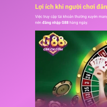
Lợi ích khi người chơi đ
Việc truy cập tài khoản thường xuyên mang 
nên
đăng nhập G88
hàng ngày.