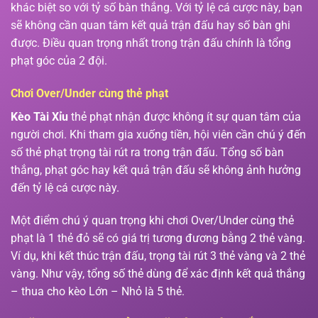
khác biệt so với tỷ số bàn thắng. Với tỷ lệ cá cược này, bạn
sẽ không cần quan tâm kết quả trận đấu hay số bàn ghi
được. Điều quan trọng nhất trong trận đấu chính là tổng
phạt góc của 2 đội.
Chơi Over/Under cùng thẻ phạt
Kèo Tài Xỉu
thẻ phạt nhận được không ít sự quan tâm của
người chơi. Khi tham gia xuống tiền, hội viên cần chú ý đến
số thẻ phạt trọng tài rút ra trong trận đấu. Tổng số bàn
thắng, phạt góc hay kết quả trận đấu sẽ không ảnh hưởng
đến tỷ lệ cá cược này.
Một điểm chú ý quan trọng khi chơi Over/Under cùng thẻ
phạt là 1 thẻ đỏ sẽ có giá trị tương đương bằng 2 thẻ vàng.
Ví dụ, khi kết thúc trận đấu, trọng tài rút 3 thẻ vàng và 2 thẻ
vàng. Như vậy, tổng số thẻ dùng để xác định kết quả thắng
– thua cho kèo Lớn – Nhỏ là 5 thẻ.