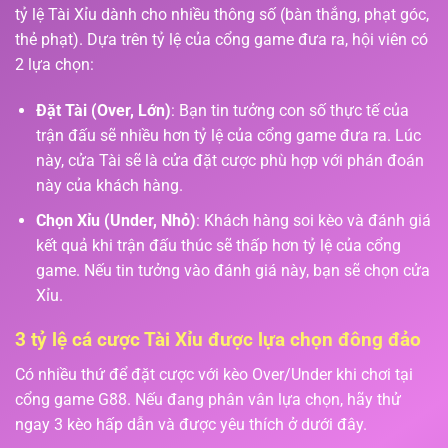
tỷ lệ Tài Xỉu dành cho nhiều thông số (bàn thắng, phạt góc,
thẻ phạt). Dựa trên tỷ lệ của cổng game đưa ra, hội viên có
2 lựa chọn:
Đặt Tài (Over, Lớn)
: Bạn tin tưởng con số thực tế của
trận đấu sẽ nhiều hơn tỷ lệ của cổng game đưa ra. Lúc
này, cửa Tài sẽ là cửa đặt cược phù hợp với phán đoán
này của khách hàng.
Chọn Xỉu (Under, Nhỏ)
: Khách hàng soi kèo và đánh giá
kết quả khi trận đấu thúc sẽ thấp hơn tỷ lệ của cổng
game. Nếu tin tưởng vào đánh giá này, bạn sẽ chọn cửa
Xỉu.
3 tỷ lệ cá cược Tài Xỉu được lựa chọn đông đảo
Có nhiều thứ để đặt cược với kèo Over/Under khi chơi tại
cổng game G88. Nếu đang phân vân lựa chọn, hãy thử
ngay 3 kèo hấp dẫn và được yêu thích ở dưới đây.