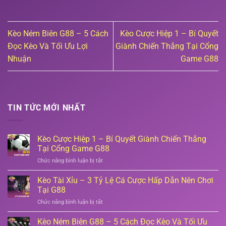
Kèo Ném Biên G88 – 5 Cách
Kèo Cược Hiệp 1 – Bí Quyết
Đọc Kèo Và Tối Ưu Lợi
Giành Chiến Thắng Tại Cổng
Nhuận
Game G88
TIN TỨC MỚI NHẤT
Kèo Cược Hiệp 1 – Bí Quyết Giành Chiến Thắng
Tại Cổng Game G88
Chức năng bình luận bị tắt
ở
Kèo
Cược
Kèo Tài Xỉu – 3 Tỷ Lệ Cá Cược Hấp Dẫn Nên Chơi
Hiệp
Tại G88
1
Chức năng bình luận bị tắt
ở
–
Kèo
Bí
Tài
Kèo Ném Biên G88 – 5 Cách Đọc Kèo Và Tối Ưu
Quyết