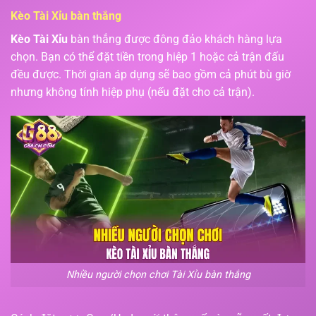
Kèo Tài Xỉu bàn thắng
Kèo Tài Xỉu
bàn thắng được đông đảo khách hàng lựa
chọn. Bạn có thể đặt tiền trong hiệp 1 hoặc cả trận đấu
đều được. Thời gian áp dụng sẽ bao gồm cả phút bù giờ
nhưng không tính hiệp phụ (nếu đặt cho cả trận).
Nhiều người chọn chơi Tài Xỉu bàn thắng