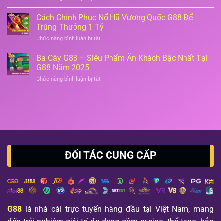
Thưởng
Nổ
–
Giá
Hũ
Cách Chinh Phục Nổ Hũ Vương Quốc G88 Để
Tựu
Trị
Rừng
Game
Trúng Thưởng 1 Tỷ
Vàng
Slot
Chức năng bình luận bị tắt
ở
–
Hot
Cách
Trúng
Nhất
Chinh
Ba Cây G88 – Siêu Phẩm Ăn Khách Bậc Nhất Tại
Xu
Năm
Phục
Khủng
G88 Năm 2025
2025
Nổ
Chỉ
Chức năng bình luận bị tắt
ở
Hũ
Sau
Ba
Vương
1
Cây
Quốc
Vòng
G88
G88
Quay
–
Để
Siêu
Trúng
Phẩm
Thưởng
Ăn
1
Khách
Tỷ
ĐỐI TÁC CUNG CẤP
Bậc
Nhất
Tại
G88
Năm
2025
G88
là nhà cái trực tuyến hàng đầu tại Việt Nam, mang