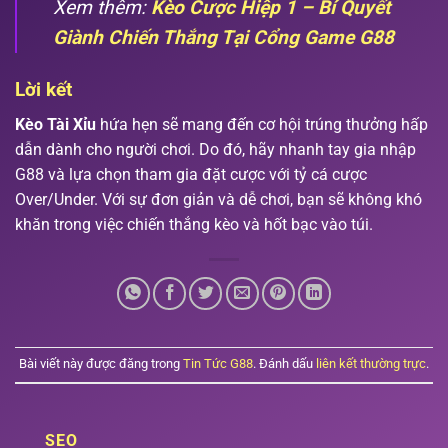
Xem thêm:
Kèo Cược Hiệp 1 – Bí Quyết
Giành Chiến Thắng Tại Cổng Game G88
Lời kết
Kèo Tài Xỉu
hứa hẹn sẽ mang đến cơ hội trúng thưởng hấp
dẫn dành cho người chơi. Do đó, hãy nhanh tay gia nhập
G88
và lựa chọn tham gia đặt cược với tỷ cá cược
Over/Under. Với sự đơn giản và dễ chơi, bạn sẽ không khó
khăn trong việc chiến thắng kèo và hốt bạc vào túi.
Bài viết này được đăng trong
Tin Tức G88
. Đánh dấu
liên kết thường trực
.
SEO