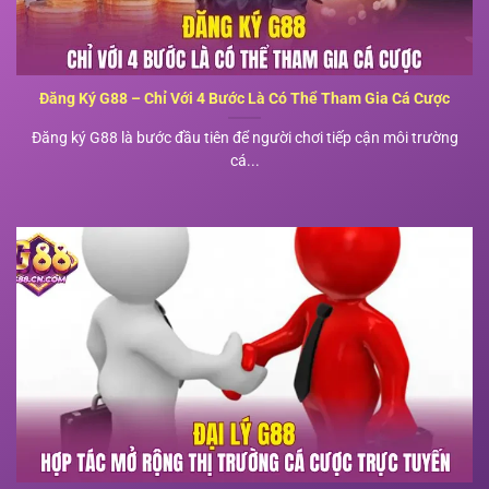
Đăng Ký G88 – Chỉ Với 4 Bước Là Có Thể Tham Gia Cá Cược
Đăng ký G88 là bước đầu tiên để người chơi tiếp cận môi trường
cá...