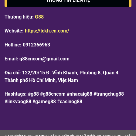
THÔNG TIN LIÊN HỆ
Thương hiệu:
G88
Website:
https://tckh.cn.com/
Hotline: 0912366963
Email:
g88cncom@gmail.com
Địa chỉ: 122/20/15 Đ. Vĩnh Khánh, Phường 8, Quận 4,
Thành phố Hồ Chí Minh, Việt Nam
Hashtags: #g88 #g88cncom #nhacaig88 #trangchug88
#linkvaog88 #gameg88 #casinog88