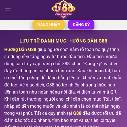
Bỏ
qua
nội
dung
ĐĂNG NHẬP
ĐĂNG KÝ
LƯU TRỮ DANH MỤC:
HƯỚNG DẪN G88
Hướng Dẫn G88
giúp người chơi nắm rõ toàn bộ quy trình
sử dụng nền tảng ngay từ bước đầu tiên. Đầu tiên, người
dùng cần truy cập trang chủ G88, chọn “Đăng ký” và điền
đầy đủ thông tin cá nhân chính xác. Sau khi hoàn tất, bạn
có thể đăng nhập dễ dàng bằng tên tài khoản và mật khẩu
đã tạo. Về giao dịch, G88 hỗ trợ nhiều phương thức nạp
tiền an toàn như ngân hàng nội địa, ví điện tử và mã QR.
Khi cần rút thưởng, người chơi chỉ cần chọn mục “Rút tiền”,
nhập số tiền mong muốn và xác nhận là có thể nhận ngay
trong vài phút. Tất cả quy trình tại
G88
đều được tối ưu để
đảm bảo tốc độ nhanh, tính bảo mật và sự tiện lợi tuyệt