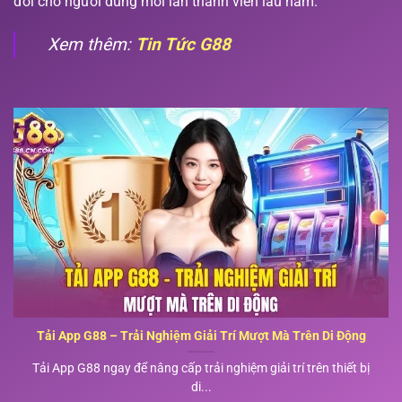
đối cho người dùng mới lẫn thành viên lâu năm.
Xem thêm:
Tin Tức G88
Tải App G88 – Trải Nghiệm Giải Trí Mượt Mà Trên Di Động
Tải App G88 ngay để nâng cấp trải nghiệm giải trí trên thiết bị
di...