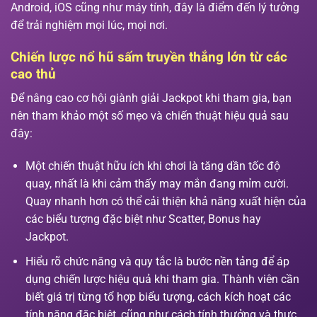
Android, iOS cũng như máy tính, đây là điểm đến lý tưởng
để trải nghiệm mọi lúc, mọi nơi.
Chiến lược nổ hũ sấm truyền thắng lớn từ các
cao thủ
Để nâng cao cơ hội giành giải Jackpot khi tham gia, bạn
nên tham khảo một số mẹo và chiến thuật hiệu quả sau
đây:
Một chiến thuật hữu ích khi chơi là tăng dần tốc độ
quay, nhất là khi cảm thấy may mắn đang mỉm cười.
Quay nhanh hơn có thể cải thiện khả năng xuất hiện của
các biểu tượng đặc biệt như Scatter, Bonus hay
Jackpot.
Hiểu rõ chức năng và quy tắc là bước nền tảng để áp
dụng chiến lược hiệu quả khi tham gia. Thành viên cần
biết giá trị từng tổ hợp biểu tượng, cách kích hoạt các
tính năng đặc biệt, cũng như cách tính thưởng và thực