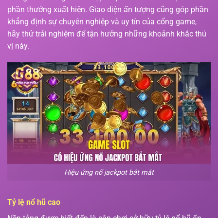
phần thưởng xuất hiện. Giao diện ấn tượng cũng góp phần
khẳng định sự chuyên nghiệp và uy tín của cổng game,
hãy thử trải nghiệm để tận hưởng những khoảnh khắc thú
vị này.
Hiệu ứng nổ jackpot bắt mắt
Tỷ lệ nổ hũ cao