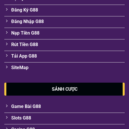
Đăng Ký G88
Đăng Nhập G88
Nạp Tiền G88
Rút Tiền G88
Tải App G88
SiteMap
SẢNH CƯỢC
Game Bài G88
Slots G88