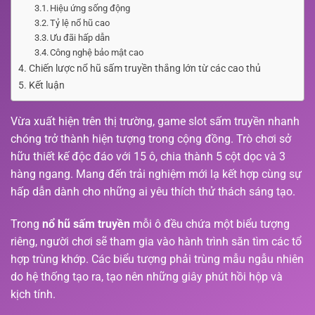
Hiệu ứng sống động
Tỷ lệ nổ hũ cao
Ưu đãi hấp dẫn
Công nghệ bảo mật cao
Chiến lược nổ hũ sấm truyền thắng lớn từ các cao thủ
Kết luận
Vừa xuất hiện trên thị trường, game slot sấm truyền nhanh
chóng trở thành hiện tượng trong cộng đồng. Trò chơi sở
hữu thiết kế độc đáo với 15 ô, chia thành 5 cột dọc và 3
hàng ngang. Mang đến trải nghiệm mới lạ kết hợp cùng sự
hấp dẫn dành cho những ai yêu thích thử thách sáng tạo.
Trong
nổ hũ sấm truyền
mỗi ô đều chứa một biểu tượng
riêng, người chơi sẽ tham gia vào hành trình săn tìm các tổ
hợp trùng khớp. Các biểu tượng phải trùng mẫu ngẫu nhiên
do hệ thống tạo ra, tạo nên những giây phút hồi hộp và
kịch tính.