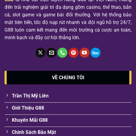
đến trải nghiệm giải trí đa dạng gồm casino, thể thao, bắn
cá, slot game và game bài đổi thưởng. Với hệ thống bảo
mật tiên tiến, tốc độ nạp rút nhanh và đội ngũ hỗ trợ 24/7,
G88 luôn cam kết mang đến môi trường cá cược an toàn,
minh bạch và đầy cơ hội thắng lớn.
VỀ CHÚNG TÔI
Trần Thị Mỹ Liên
Giới Thiệu G88
Khuyến Mãi G88
Chính Sách Bảo Mật