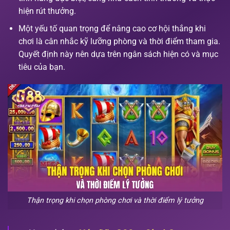
hiện rút thưởng.
Một yếu tố quan trọng để nâng cao cơ hội thắng khi
chơi là cân nhắc kỹ lưỡng phòng và thời điểm tham gia.
Quyết định này nên dựa trên ngân sách hiện có và mục
tiêu của bạn.
Thận trọng khi chọn phòng chơi và thời điểm lý tưởng